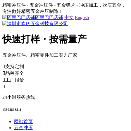
精密冲压件 - 五金冲压件 - 五金弹片 - 冲压加工，欢庆五金，
专注做好精密五金冲压制造！
阿里巴巴店铺
中文
English
快速打样・按需量产
五金冲压件、精密零件加工实力厂家
支持定制
品种齐全
工厂报价
24小时服务热线
13808808311
网站首页
五金冲压