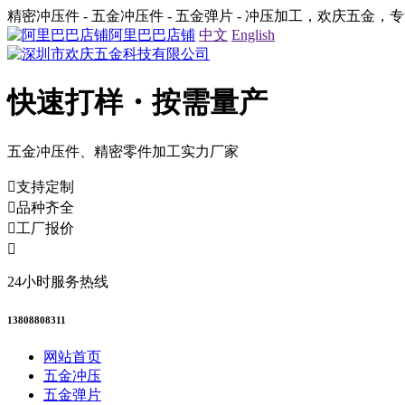
精密冲压件 - 五金冲压件 - 五金弹片 - 冲压加工，欢庆五金
阿里巴巴店铺
中文
English
快速打样・按需量产
五金冲压件、精密零件加工实力厂家
支持定制
品种齐全
工厂报价
24小时服务热线
13808808311
网站首页
五金冲压
五金弹片