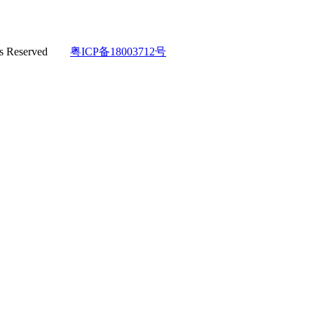
hts Reserved
粤ICP备18003712号